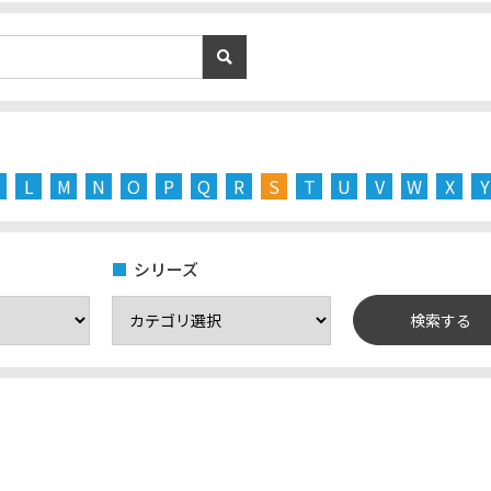
L
M
N
O
P
Q
R
S
T
U
V
W
X
Y
シリーズ