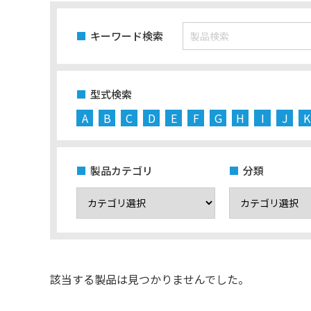
キーワード検索
型式検索
A
B
C
D
E
F
G
H
I
J
K
製品カテゴリ
分類
該当する製品は見つかりませんでした。