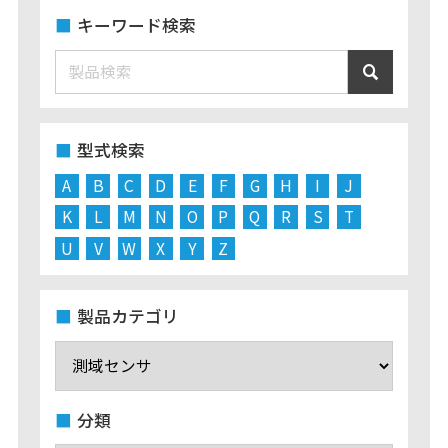
キーワード検索
型式検索
A
B
C
D
E
F
G
H
I
J
K
L
M
N
O
P
Q
R
S
T
U
V
W
X
Y
Z
製品カテゴリ
分類