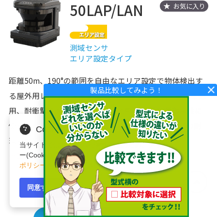
50LAP/LAN
お気に入り
測域センサ
エリア設定タイプ
距離50m、190°の範囲を自由なエリア設定で物体検出す
る屋外用レーザスキャナ(LiDAR)。筐体に金属ケースを採
用、耐衝撃性を５０Ｇ（単発）と堅牢性及び耐環境性に
優れています。港湾荷役、建設、インフラ設備などの耐
Cookieの使用について
環境性や高度な検出な用途に。
当サイトではサイトの利便性向上のため、クッキ
※型式については、型式一覧をご参照ください。
ー(Cookie)を使用しています。詳細は
プライバシー
ポリシー
をご確認ください。
詳細を見る
同意する