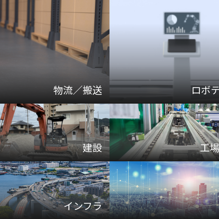
物流／搬送
ロボ
建設
工
インフラ