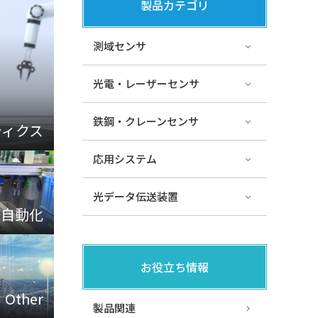
製品カテゴリ
測域センサ
光電・レーザーセンサ
鉄鋼・クレーンセンサ
ティクス
応用システム
光データ伝送装置
場自動化
お役立ち情報
Other
製品関連