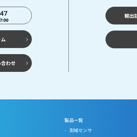
747
輸出
:00
ーム
い合わせ
製品一覧
測域センサ