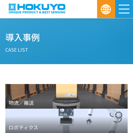
M
導入事例
CASE LIST
物流／搬送
ロボティクス