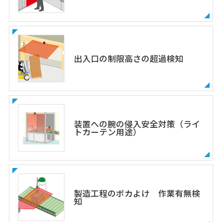
出入口の制限高さの超過検知
装置への腕の侵入安全対策（ライ
トカーテン用途）
製造工程のポカよけ 作業有無検
知