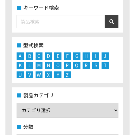
キーワード検索
型式検索
A
B
C
D
E
F
G
H
I
J
K
L
M
N
O
P
Q
R
S
T
U
V
W
X
Y
Z
製品カテゴリ
分類