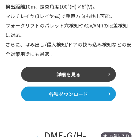
検出距離10m、走査角度100°(H)×6°(V)。
マルチレイヤ(3レイヤ式)で垂直方向も検出可能。
フォークリフトのパレット穴検知やAGV/AMRの段差検知
に対応。
さらに、はみ出し/侵入検知/ドアの挟み込み検知などの安
全対策用途にも最適。
詳細を見る
各種ダウンロード
DME-G/H-
お気に入り