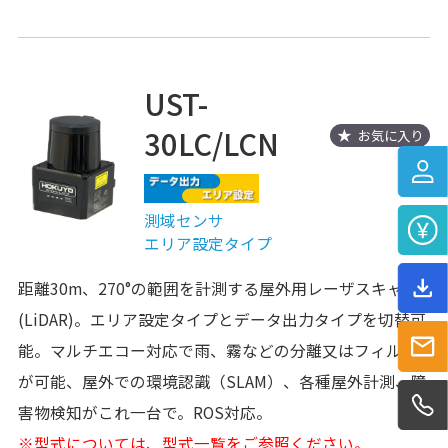
UST-
30LC/LCN
お気に入り
測域センサ
エリア設定タイプ
距離30m、270°の範囲を計測する屋外用レーザスキャナ
(LiDAR)。エリア設定タイプとデータ出力タイプを切替可
能。マルチエコー対応で雨、霧などの分離又はフィルタ
が可能、屋外での環境認識（SLAM）、各種屋外計測、障
害物検知がこれ一台で。ROS対応。
※型式については、型式一覧をご参照ください。