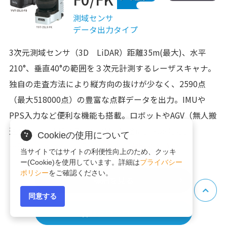
測域センサ
データ出力タイプ
3次元測域センサ（3D LiDAR）距離35m(最大)、水平
210°、垂直40°の範囲を３次元計測するレーザスキャナ。
独自の走査方法により縦方向の抜けが少なく、2590点
（最大518000点）の豊富な点群データを出力。IMUや
PPS入力など便利な機能も搭載。ロボットやAGV（無人搬
送台車）の環境認識（SLAM）用途に。ROS対応。
Cookieの使用について
※型式については、型式一覧をご参照ください。
当サイトではサイトの利便性向上のため、クッキ
ー(Cookie)を使用しています。詳細は
プライバシー
ポリシー
をご確認ください。
詳細を見る
同意する
各種ダウンロード