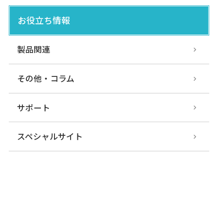
BWF-3E/4E-CE
お役立ち情報
光データ伝送装置
各種オープンネ
ットワーク対応タイプ
製品関連
その他・コラム
EWF-0/1E-N
光データ伝送装置
各種オープンネ
ットワーク対応タイプ
サポート
スペシャルサイト
DWF-15LE-L01/20LE
光データ伝送装置
各種オープンネ
ットワーク対応タイプ