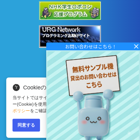
Cookieの使用について
当サイトではサイトの利便性向上のため、クッキ
ー(Cookie)を使用しています。詳細は
プライバシー
ポリシー
をご確認ください。
Copyright © 2020 HOKUYO AUTOMATIC CO.LTD
All Rights Reserved.
同意する