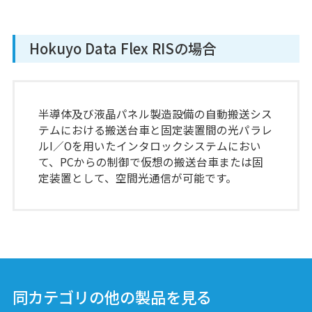
Hokuyo Data Flex RISの場合
DMS-G/H-E
半導体及び液晶パネル製造設備の自動搬送シス
光データ伝送装置
パラレルタイプ
テムにおける搬送台車と固定装置間の光パラレ
ルI／Oを用いたインタロックシステムにおい
て、PCからの制御で仮想の搬送台車または固
定装置として、空間光通信が可能です。
DMS-G/H-P
光データ伝送装置
パラレルタイプ
DMF-G/HB
同カテゴリの他の製品を見る