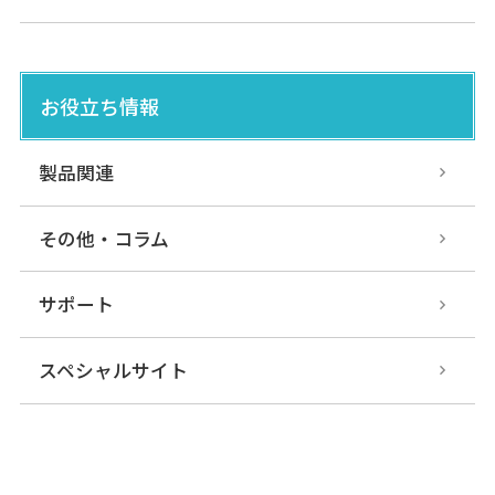
DMS-G/H-P
お役立ち情報
光データ伝送装置
パラレルタイプ
製品関連
その他・コラム
DMF-G/HB
光データ伝送装置
パラレルタイプ
サポート
スペシャルサイト
DMJ-G/HB1
光データ伝送装置
パラレルタイプ