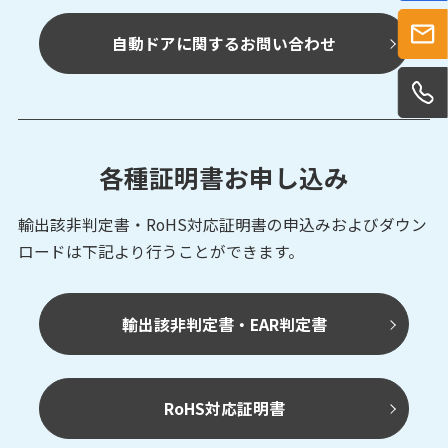
自動ドアに関するお問い合わせ
DMG-G/H
光データ伝送装置
パラレルタイプ
各種証明書お申し込み
DMS-G/H-E
輸出該非判定書・RoHS対応証明書の申込みおよび
ダウン
光データ伝送装置
パラレルタイプ
ロードは下記より行うことができます。
輸出該非判定書・EAR判定書
DMS-G/H-P
光データ伝送装置
パラレルタイプ
RoHS対応証明書