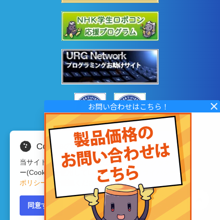
Cookieの使用について
当サイトではサイトの利便性向上のため、クッキ
ー(Cookie)を使用しています。詳細は
プライバシー
ポリシー
をご確認ください。
Copyright © 2020 HOKUYO AUTOMATIC CO.LTD
All Rights Reserved.
同意する