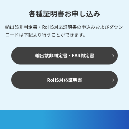
各種証明書お申し込み
UGM-50LXP/LXN
輸出該非判定書・RoHS対応証明書の申込みおよび
ダウン
測域センサ
データ出力タイプ
ロードは下記より行うことができます。
輸出該非判定書・EAR判定書
UST-30LX
測域センサ
データ出力タイプ
RoHS対応証明書
UST-15LX
測域センサ
データ出力タイプ