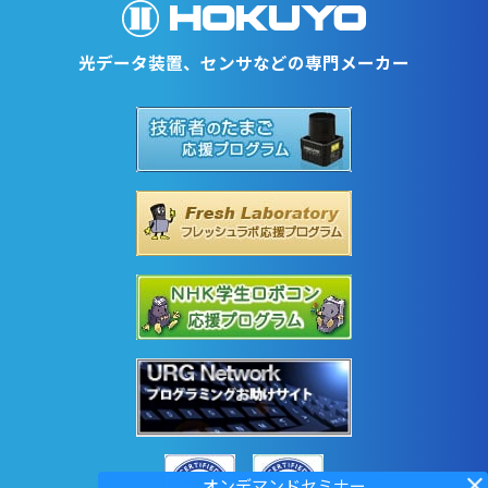
UST-30LX-X01
光データ装置、センサなどの専門メーカー
測域センサ
データ出力タイプ
UST-10LXB-H02
測域センサ
データ出力タイプ