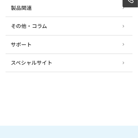
製品関連
その他・コラム
UST-30LX-X01
測域センサ
データ出力タイプ
サポート
スペシャルサイト
UST-10LXB-H02
測域センサ
データ出力タイプ
UST-10/20LX
測域センサ
データ出力タイプ