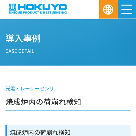
M
導入事例
CASE DETAIL
光電・レーザーセンサ
焼成炉内の荷崩れ検知
焼成炉内の荷崩れ検知