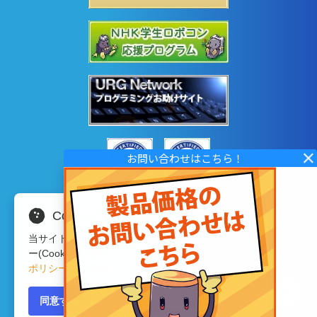
測域センサ
エリア設定タイプ
UGM-50LAP/LAN
測域センサ
エリア設定タイプ
UST-30LC/LCN
測域センサ
エリア設定タイプ
Cookieの使用について
当サイトではサイトの利便性向上のため、クッキ
ー(Cookie)を使用しています。詳細は
プライバシー
ポリシー
をご確認ください。
Copyright © 2020 HOKUYO AUTOMATIC CO.LTD
UST-30LC/LCN-X01
All Rights Reserved.
同意する
測域センサ
エリア設定タイプ