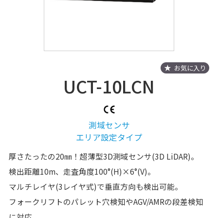
お気に入り
UCT-10LCN
測域センサ
エリア設定タイプ
厚さたったの20㎜！超薄型3D測域センサ(3D LiDAR)。
検出距離10m、走査角度100°(H)×6°(V)。
マルチレイヤ(3レイヤ式)で垂直方向も検出可能。
フォークリフトのパレット穴検知やAGV/AMRの段差検知
に対応。