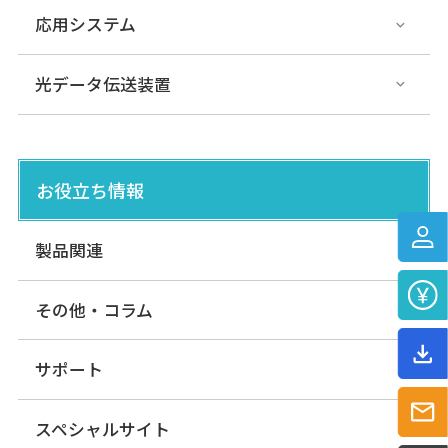
応用システム
UGM-50LAP/LAN
測域センサ
エリア設定タイプ
光データ伝送装置
UST-30LC/LCN
お役立ち情報
測域センサ
エリア設定タイプ
製品関連
その他・コラム
UST-30LC/LCN-X01
測域センサ
エリア設定タイプ
サポート
スペシャルサイト