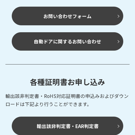
UAM-05LECA-T301
測域センサ
エリア設定タイプ
お問い合わせフォーム
自動ドアに関するお問い合わせ
UAM Monitor
測域センサ
エリア設定タイプ
各種証明書お申し込み
UST-05LN/LA
輸出該非判定書・RoHS対応証明書の申込みおよび
ダウン
測域センサ
エリア設定タイプ
ロードは下記より行うことができます。
輸出該非判定書・EAR判定書
UAM-05LP-T301/T301C