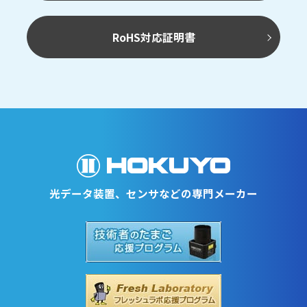
測域センサ
エリア設定タイプ
RoHS対応証明書
UST-10/20LN
測域センサ
エリア設定タイプ
UXM-30LAH-EHA
光データ装置、センサなどの専門メーカー
測域センサ
エリア設定タイプ
URM-40LC/LCN-EW