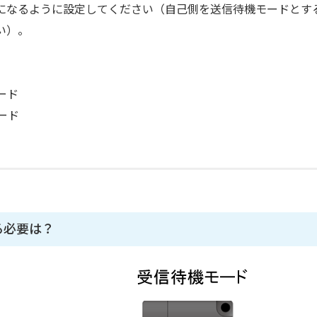
になるように設定してください（自己側を送信待機モードとす
い）。
ード
ード
る必要は？