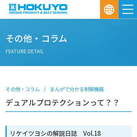
M
その他・コラム
FEATURE DETAIL
その他・コラム
まんがで分かる制御機器
デュアルプロテクションって？？
リケイツヨシの解説日誌 Vol.18