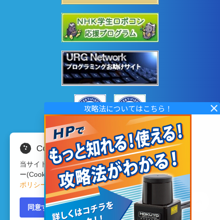
Cookieの使用について
当サイトではサイトの利便性向上のため、クッキ
ー(Cookie)を使用しています。詳細は
プライバシー
ポリシー
をご確認ください。
Copyright © 2020 HOKUYO AUTOMATIC CO.LTD
All Rights Reserved.
同意する