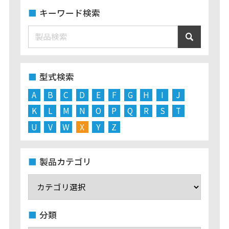
キーワード検索
型式検索
A
B
C
D
E
F
G
H
I
J
K
L
M
N
O
P
Q
R
S
T
U
V
W
X
Y
Z
製品カテゴリ
分類