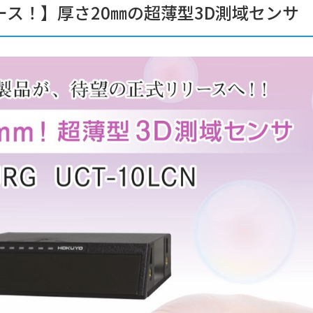
リース！】厚さ20㎜の超薄型3D測域センサ