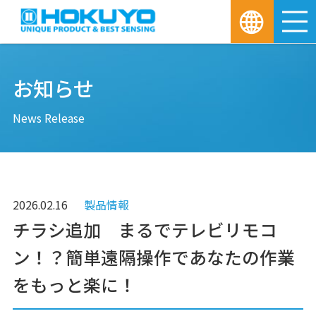
M
お知らせ
News Release
2026.02.16
製品情報
チラシ追加 まるでテレビリモコ
ン！？簡単遠隔操作であなたの作業
をもっと楽に！