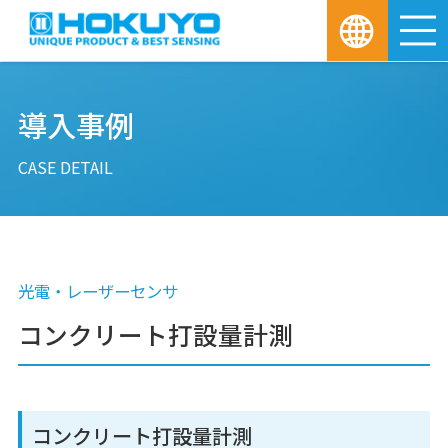
M
導入事例
CASE DETAIL
光電・レーザーセンサ
コンクリート打設量計測
コンクリート打設量計測