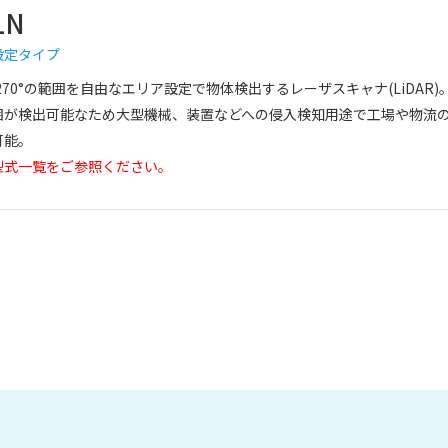
LN
設定タイプ
270°の範囲を自由なエリア設定で物体検出するレーザスキャナ(LiDAR)
囲が検出可能なため大型機械、装置などへの侵入検知用途で工場や物流
可能。
型式一覧をご参照ください。