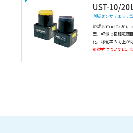
UST-10/20
測域センサ
エリア
距離10m又は20m、
型、軽量で長距離範
化、稼働率の向上が
※型式については、