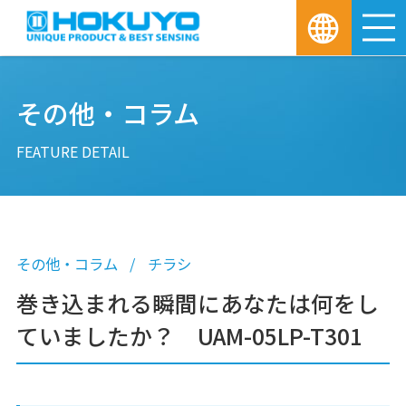
M
その他・コラム
FEATURE DETAIL
その他・コラム
チラシ
巻き込まれる瞬間にあなたは何をし
ていましたか？ UAM-05LP-T301