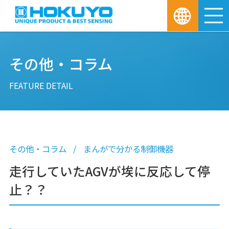
M
その他・コラム
FEATURE DETAIL
その他・コラム
まんがで分かる制御機器
走行していたAGVが埃に反応して停
止？？