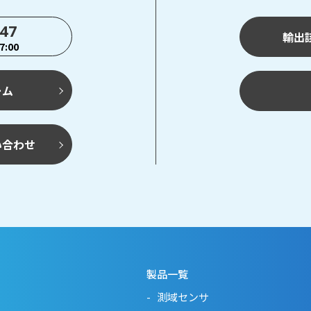
747
輸出
:00
ーム
い合わせ
製品一覧
測域センサ