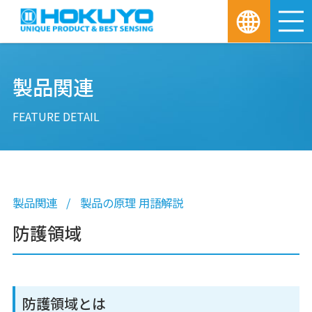
M
製品関連
FEATURE DETAIL
製品関連
製品の原理 用語解説
防護領域
防護領域とは