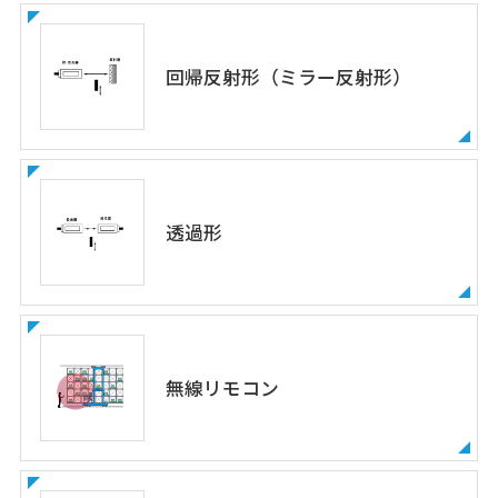
回帰反射形（ミラー反射形）
透過形
無線リモコン