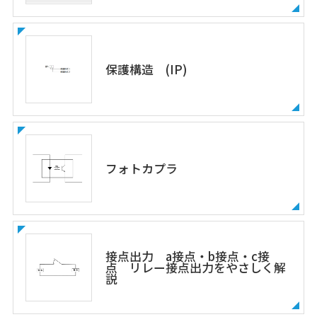
保護構造 (IP)
フォトカプラ
接点出力 a接点・b接点・c接
点 リレー接点出力をやさしく解
説