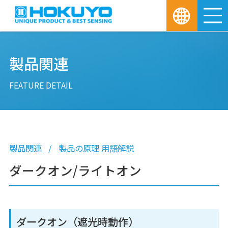
M
製品関連
FEATURE DETAIL
製品関連
製品の原理 用語解説
ダークオン/ライトオン
ダークオン（遮光時動作）