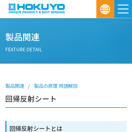
M
製品関連
FEATURE DETAIL
製品関連
製品の原理 用語解説
回帰反射シート
回帰反射シートとは