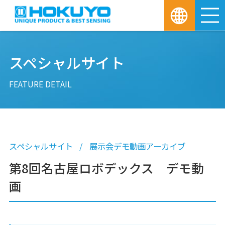
M
スペシャルサイト
FEATURE DETAIL
スペシャルサイト
展示会デモ動画アーカイブ
第8回名古屋ロボデックス デモ動
画