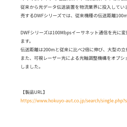
従来から光データ伝送装置を物流業界に投入してい
売するDWFシリーズでは、従来機種の伝送距離100
DWFシリーズは100Mbpsイーサネット通信を光
ます。
伝送距離は200mと従来に比べ2倍に伸び、大型の
また、可視レーザー光による光軸調整機構をオプシ
しました。
【製品URL】
https://www.hokuyo-aut.co.jp/search/single.php?s