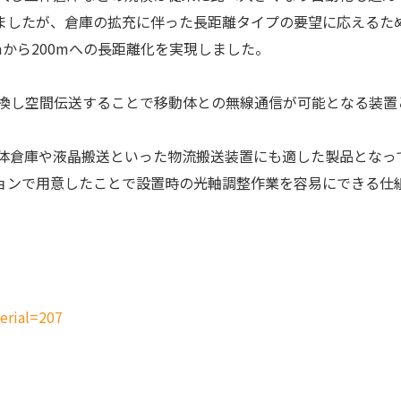
ましたが、倉庫の拡充に伴った長距離タイプの要望に応えるた
mから200mへの長距離化を実現しました。
に変換し空間伝送することで移動体との無線通信が可能となる装
立体倉庫や液晶搬送といった物流搬送装置にも適した製品となっ
ョンで用意したことで設置時の光軸調整作業を容易にできる仕
erial=207