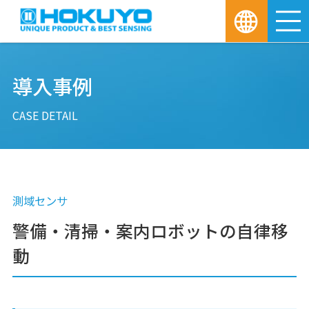
M
導入事例
CASE DETAIL
測域センサ
警備・清掃・案内ロボットの自律移
動