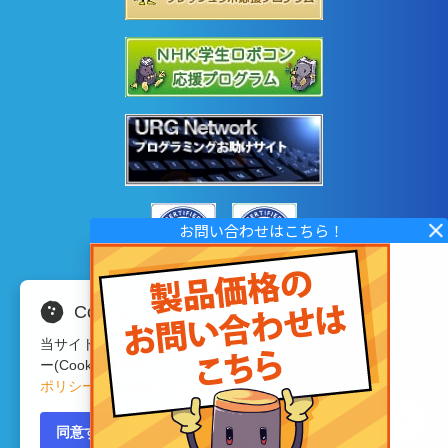
Cookieの使用について
当サイトではサイトの利便性向上のため、クッキ
ー(Cookie)を使用しています。詳細は
プライバシー
ポリシー
をご確認ください。
Copyright © 2020 HOKUYO AUTOMATIC CO.LTD
All Rights Reserved.
同意する