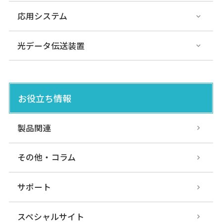
PEX-107C/307C
応用システム
光電・レーザーセンサ
アンプ内蔵
形センサ
光データ伝送装置
PFX2
お役立ち情報
光電・レーザーセンサ
アンプ内蔵
形センサ
製品関連
その他・コラム
PEX eco
光電・レーザーセンサ
アンプ内蔵
形センサ
サポート
スペシャルサイト