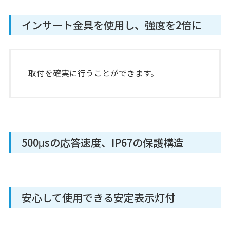
インサート金具を使用し、強度を2倍に
取付を確実に行うことができます。
PNX
光電・レーザーセンサ
アンプ内蔵
500μsの応答速度、IP67の保護構造
形センサ
PEY
安心して使用できる安定表示灯付
光電・レーザーセンサ
アンプ内蔵
形センサ