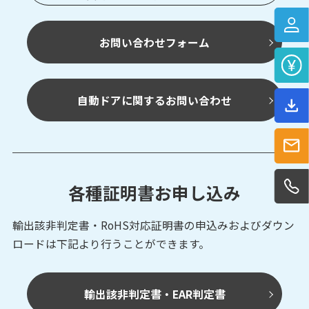
PEX-107C/307C
光電・レーザーセンサ
アンプ内蔵
形センサ
お問い合わせフォーム
自動ドアに関するお問い合わせ
各種証明書お申し込み
輸出該非判定書・RoHS対応証明書の申込みおよび
ダウン
ロードは下記より行うことができます。
輸出該非判定書・EAR判定書